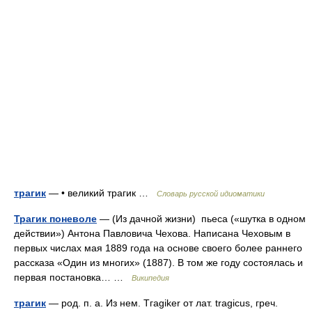
трагик
— • великий трагик …
Словарь русской идиоматики
Трагик поневоле
— (Из дачной жизни) пьеса («шутка в одном
действии») Антона Павловича Чехова. Написана Чеховым в
первых числах мая 1889 года на основе своего более раннего
рассказа «Один из многих» (1887). В том же году состоялась и
первая постановка… …
Википедия
трагик
— род. п. а. Из нем. Тгаgikеr от лат. tragicus, греч.