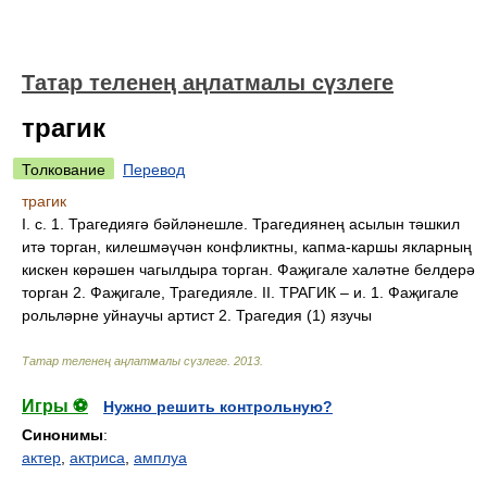
Татар теленең аңлатмалы сүзлеге
трагик
Толкование
Перевод
трагик
I. с. 1. Трагедиягә бәйләнешле. Трагедиянең асылын тәшкил
итә торган, килешмәүчән конфликтны, капма-каршы якларның
кискен көрәшен чагылдыра торган. Фаҗигале халәтне белдерә
торган 2. Фаҗигале, Трагедияле. II. ТРАГИК – и. 1. Фаҗигале
рольләрне уйнаучы артист 2. Трагедия (1) язучы
Татар теленең аңлатмалы сүзлеге
.
2013
.
Игры ⚽
Нужно решить контрольную?
Синонимы
:
актер
,
актриса
,
амплуа